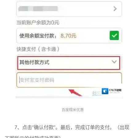
百度糯米优惠
7、点击“确认付款”。最后，完成订单的支付。（出现