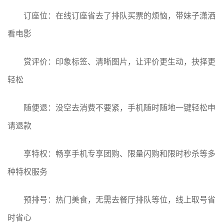
订座位：在线订座省去了排队买票的烦恼，带妹子潇洒
看电影
赏评价：印象标签、清晰图片，让评价更生动，抉择更
轻松
随便退：没空去消费不要紧，手机随时随地一键轻松申
请退款
享特权：畅享手机专享团购、限量闪购和限时秒杀等多
种特权服务
预排号：热门美食，无需去餐厅排队等位，线上取号省
时省心