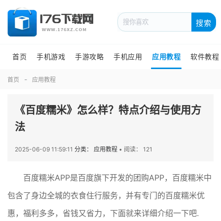
搜索
首页
手机游戏
手游攻略
手机应用
应用教程
软件教程
首页
应用教程
《百度糯米》怎么样？特点介绍与使用方
法
2025-06-09 11:59:11
分类： 应用教程
•
阅读： 121
百度糯米APP是百度旗下开发的团购APP，百度糯米中
包含了身边全城的衣食住行服务，并有专门的百度糯米优
惠，福利多多，省钱又省力，下面就来详细介绍一下吧.