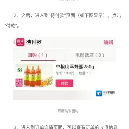
2、之后，进入到“待付款”页面（如下图显示）。点击
“付款”。
百度糯米团购
3、进入到订单详情页面，可以查看订单的收货信息