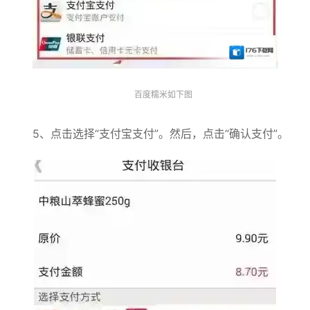
百度糯米如下图
5、点击选择“支付宝支付”。然后，点击“确认支付”。