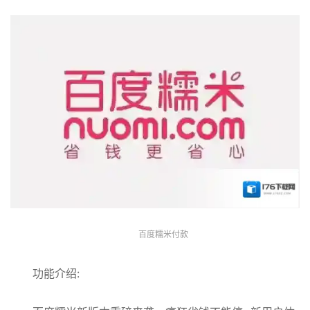
百度糯米付款
功能介绍: