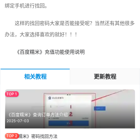
绑定手机进行找回。
这样的找回密码大家是否能接受呢？当然还有其他很多
办法，大家选择喜欢的就好！！！
《百度糯米》充值功能使用说明
相关教程
更新教程
《百度糯米》查询订单方法介绍
2025-07-03
《百度糯米》密码找回方法