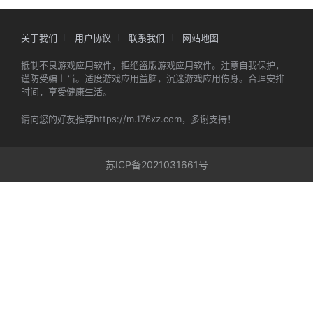
关于我们
用户协议
联系我们
网站地图
抵制不良游戏应用软件，拒绝盗版游戏应用软件。注意自我保护，
谨防受骗上当。适度游戏应用益脑，沉迷游戏应用伤身。合理安排
时间，享受健康生活。
请向您的好友推荐https://m.176xz.com，多谢支持！
苏ICP备2021031661号