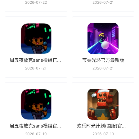
2026-07-22
2026-07-21
周五夜放克sans模组官方最新版
节奏光环官方最新版
2026-07-21
2026-07-21
周五夜放克sans模组官方最新版
欢乐时光计划(国服)官方最新版
2026-07-19
2026-07-19