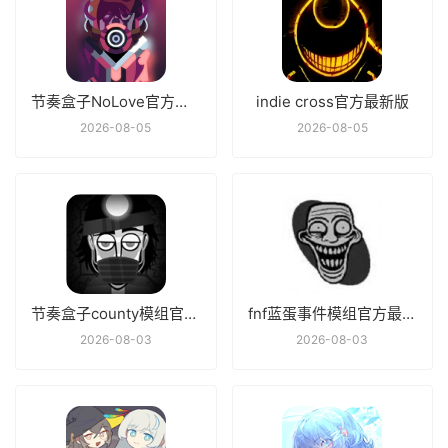
节奏盒子NoLove官方最新版
indie cross官方最新版
2026-08-05
2026-08-05
节奏盒子county模组官方最新版
fnf蓝蛋事件模组官方最新版
2026-08-03
2026-08-03