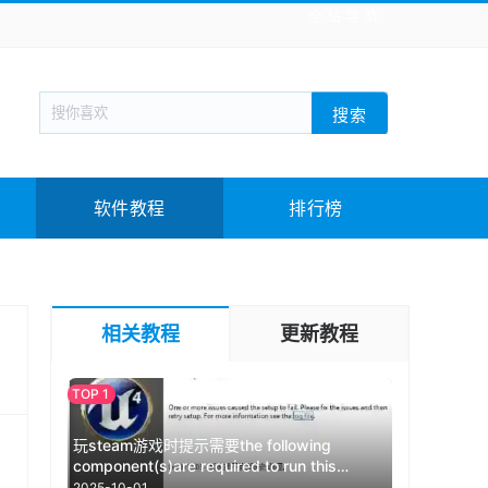
全站导航
新闻阅读
旅游出行
生活实用
社交聊天
搜索
战棋游戏
枪战射击
模拟经营
益智休闲
教育教学
游戏娱乐
系统软件
素材下载
软件教程
排行榜
相关教程
更新教程
玩steam游戏时提示需要the following
点
component(s)are required to run this
program如何解决
2025-10-01