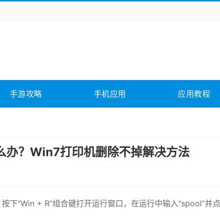
务办公
媒体影音
学习教育
拍照美颜
险解谜
动作游戏
卡牌游戏
回合网游
全相关
应用软件
影音软件
插件下载
手游攻略
手机应用
应用教程
合其它
软件教程
么办？Win7打印机删除不掉解决方法
下“Win + R”组合键打开运行窗口，在运行中输入“spool”并