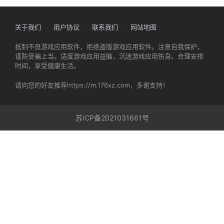
关于我们
用户协议
联系我们
网站地图
抵制不良游戏应用软件，拒绝盗版游戏应用软件。注意自我保护，
谨防受骗上当。适度游戏应用益脑，沉迷游戏应用伤身。合理安排
时间，享受健康生活。
请向您的好友推荐https://m.176xz.com，多谢支持！
苏ICP备2021031661号