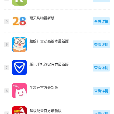
丽天购物最新版
查看详情
5
蛤蛤儿童动画绘本最新版
查看详情
6
腾讯手机管家官方最新版
查看详情
7
半次元官方最新版
查看详情
8
超级配音官方最新版
查看详情
9