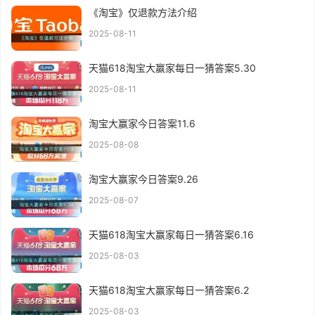
《淘宝》仅退款方法介绍
2025-08-11
天猫618淘宝大赢家每日一猜答案5.30
2025-08-11
淘宝大赢家今日答案11.6
2025-08-08
淘宝大赢家今日答案9.26
2025-08-07
天猫618淘宝大赢家每日一猜答案6.16
2025-08-03
天猫618淘宝大赢家每日一猜答案6.2
2025-08-03