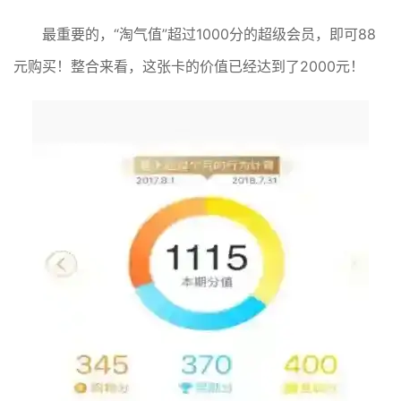
最重要的，“淘气值”超过1000分的超级会员，即可88
元购买！整合来看，这张卡的价值已经达到了2000元！