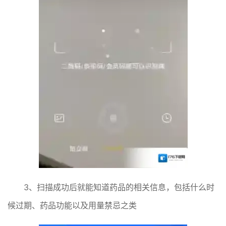
3、扫描成功后就能知道药品的相关信息，包括什么时
候过期、药品功能以及用量禁忌之类