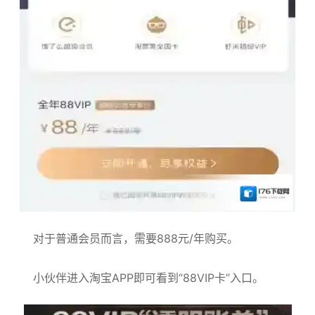
对于普通会员而言，需要888元/年购买。
小伙伴进入淘宝APP即可看到“88VIP卡”入口。