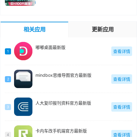
相关应用
更新应用
嘟嘟桌面最新版
查看详情
1
mindbox思维导图官方最新版
查看详情
2
人大复印报刊资料官方最新版
查看详情
3
卡内车改手机端官方最新版
查看详情
4