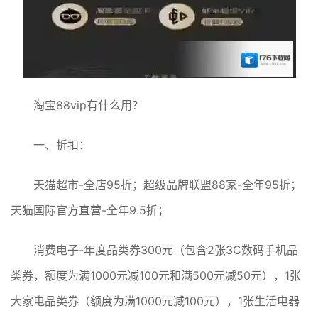
淘宝88vip有什么用？
一、折扣：
天猫超市-全店95折；超级品牌联盟88家-全年95折；
天猫国际官方直营-全年9.5折；
消费电子-年度品类券300元（包含2张3C数码手机品
类券，额度为满1000元减100元和满500元减50元），1张
大家电品类券（额度为满1000元减100元），1张生活电器