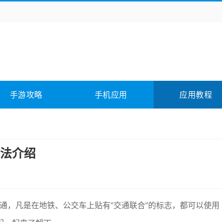
务办公
媒体影音
学习教育
拍照美颜
险解谜
动作游戏
卡牌游戏
回合网游
全相关
应用软件
影音软件
插件下载
手游攻略
手机应用
应用教程
合其它
软件教程
法介绍
通，凡是在地铁、公交车上贴有“交通联合”的标志，都可以使用