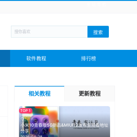
全站导航
新闻阅读
旅游出行
生活实用
社交聊天
搜索
战棋游戏
枪战射击
模拟经营
益智休闲
教育教学
游戏娱乐
系统软件
素材下载
软件教程
排行榜
相关教程
更新教程
小米10青春版5G新品&MIUI12发布会观看地址
分享
2026-04-28