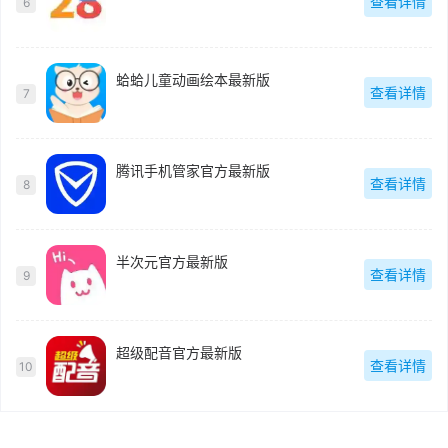
查看详情
6
蛤蛤儿童动画绘本最新版
查看详情
7
腾讯手机管家官方最新版
查看详情
8
半次元官方最新版
查看详情
9
超级配音官方最新版
查看详情
10