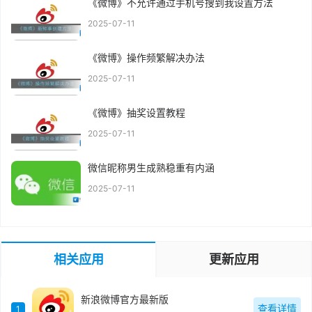
《微博》不允许通过手机号搜到我设置方法
2025-07-11
《微博》操作频繁解决办法
2025-07-11
《微博》抽奖设置教程
2025-07-11
微信昵称男生成熟稳重有内涵
2025-07-11
相关应用
更新应用
新浪微博官方最新版
查看详情
1