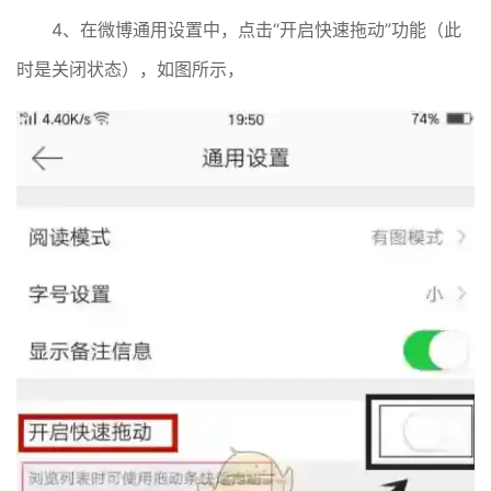
4、在微博通用设置中，点击“开启快速拖动”功能（此
时是关闭状态），如图所示，