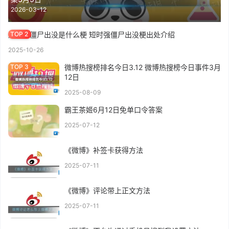
2026-03-12
短时强僵尸出没是什么梗 短时强僵尸出没梗出处介绍
2025-10-26
微博热搜榜排名今日3.12 微博热搜榜今日事件3月
12日
2025-08-09
霸王茶姬6月12日免单口令答案
2025-07-12
《微博》补签卡获得方法
2025-07-11
《微博》评论带上正文方法
2025-07-11