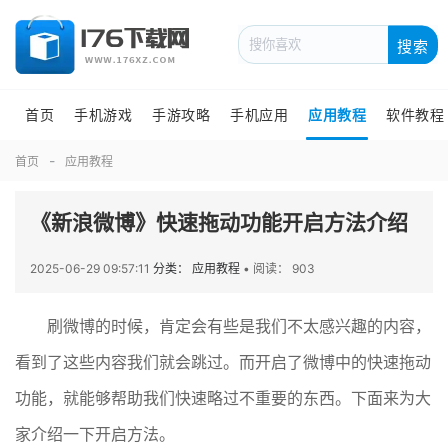
搜索
首页
手机游戏
手游攻略
手机应用
应用教程
软件教程
首页
应用教程
《新浪微博》快速拖动功能开启方法介绍
2025-06-29 09:57:11
分类： 应用教程
•
阅读： 903
刷微博的时候，肯定会有些是我们不太感兴趣的内容，
看到了这些内容我们就会跳过。而开启了微博中的快速拖动
功能，就能够帮助我们快速略过不重要的东西。下面来为大
家介绍一下开启方法。