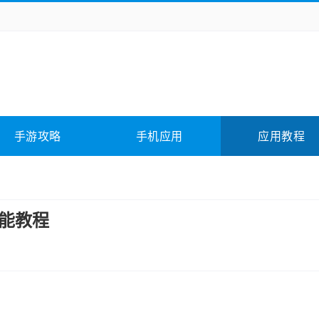
务办公
媒体影音
学习教育
拍照美颜
险解谜
动作游戏
卡牌游戏
回合网游
全相关
应用软件
影音软件
插件下载
手游攻略
手机应用
应用教程
合其它
软件教程
功能教程