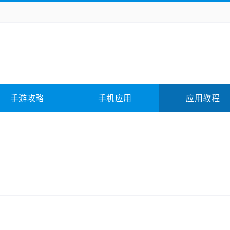
务办公
媒体影音
学习教育
拍照美颜
险解谜
动作游戏
卡牌游戏
回合网游
全相关
应用软件
影音软件
插件下载
手游攻略
手机应用
应用教程
合其它
软件教程