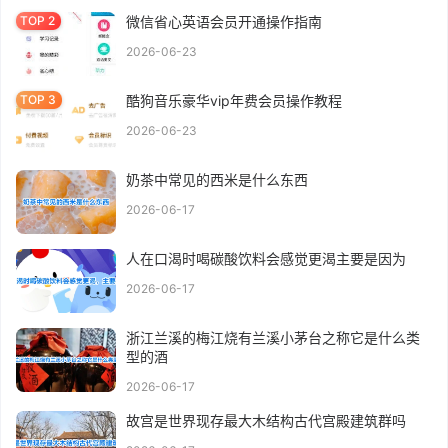
微信省心英语会员开通操作指南
2026-06-23
酷狗音乐豪华vip年费会员操作教程
2026-06-23
奶茶中常见的西米是什么东西
2026-06-17
人在口渴时喝碳酸饮料会感觉更渴主要是因为
2026-06-17
浙江兰溪的梅江烧有兰溪小茅台之称它是什么类
型的酒
2026-06-17
故宫是世界现存最大木结构古代宫殿建筑群吗