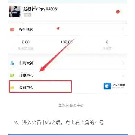
鱼泡泡会员中心
2、进入会员中心之后，点击右上角的？号