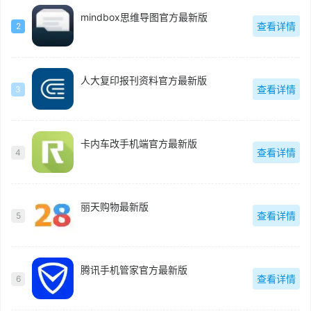
mindbox思维导图官方最新版
查看详情
2
人大复印报刊资料官方最新版
查看详情
3
卡内车改手机端官方最新版
查看详情
4
丽天购物最新版
查看详情
5
腾讯手机管家官方最新版
查看详情
6