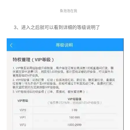
鱼泡泡在我
3、进入之后就可以看到详细的等级说明了