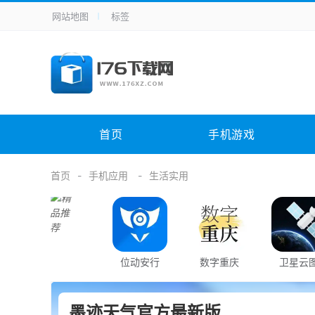
网站地图
标签
全站导航
手机应用
主题美化
其它应用
商
手机游戏
体育竞技
其它游戏
冒
电脑软件
其它类别
图形软件
安
首页
手机游戏
应用教程
手游攻略
未分类
综
首页
手机应用
生活实用
位动安行
数字重庆
卫星云
墨迹天气官方最新版