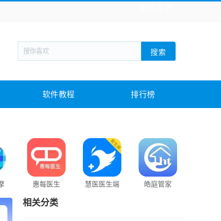
全站导航
新闻阅读
旅游出行
生活实用
社交聊天
搜索
战棋游戏
枪战射击
模拟经营
益智休闲
教育教学
游戏娱乐
系统软件
素材下载
软件教程
排行榜
摩
惠每医生
慧医医生端
皓庭管家
锦绣青羊
相关分类