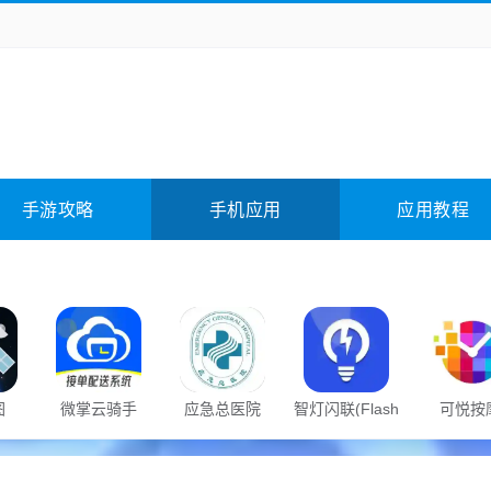
务办公
媒体影音
学习教育
拍照美颜
险解谜
动作游戏
卡牌游戏
回合网游
全相关
应用软件
影音软件
插件下载
手游攻略
手机应用
应用教程
合其它
软件教程
图
微掌云骑手
应急总医院
智灯闪联(Flash
可悦按
Smart)