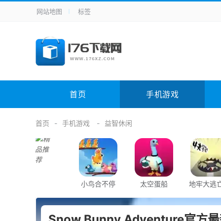
网站地图
标签
全站导航
手机应用
主题美化
其它应用
商
手机游戏
体育竞技
其它游戏
冒
电脑软件
其它类别
图形软件
安
首页
手机游戏
应用教程
手游攻略
未分类
综
首页
手机游戏
益智休闲
小鸟合不停
太空蛋船
地牢大逃
魂之路
Snow Bunny Adventure官方