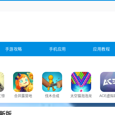
务办公
媒体影音
学习教育
拍照美颜
险解谜
动作游戏
卡牌游戏
回合网游
全相关
应用软件
影音软件
插件下载
手游攻略
手机应用
应用教程
合其它
软件教程
亡惊
合并露营地
伐木合成
太空猫泡泡龙
ACE虚拟
最新版