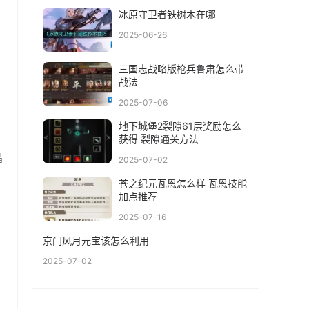
冰原守卫者铁树木在哪
2025-06-26
三国志战略版枪兵鲁肃怎么带
战法
2025-07-06
地下城堡2裂隙61层奖励怎么
获得 裂隙通关方法
晶
2025-07-02
苍之纪元瓦恩怎么样 瓦恩技能
加点推荐
2025-07-16
京门风月元宝该怎么利用
2025-07-02