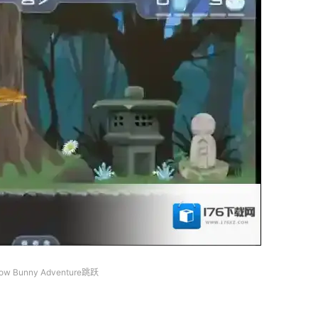
ow Bunny Adventure跳跃