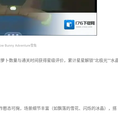
ow Bunny Adventure雪兔
萝卜数量与通关时间获得星级评价，累计星星解锁“北极光”“水
动作憨态可掬，场景细节丰富（如飘落的雪花、闪烁的冰晶），搭