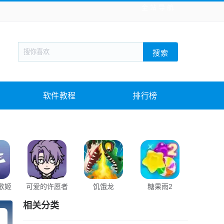
全站导航
新闻阅读
旅游出行
生活实用
社交聊天
搜索
战棋游戏
枪战射击
模拟经营
益智休闲
教育教学
游戏娱乐
系统软件
素材下载
软件教程
排行榜
歌姬
可爱的许愿者
饥饿龙
糖果雨2
积木大
相关分类