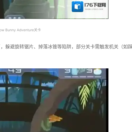
ow Bunny Adventure关卡
币，躲避旋转锯片、掉落冰锥等陷阱，部分关卡需触发机关（如