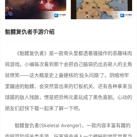
骷髅复仇者手游介绍
《骷髅复仇者》是一款骨头里都透着骚操作的恶趣味肉
鸽游戏。小编每次看到那个会把自己脑袋扔出去砸人的主角
就想笑——这大概是史上最硬核的‘投头问路’了。阴暗地牢
里蹦迪的骷髅、会突然冒出来的钉板机关、还有各种拿来当
球踢的敌人残骸，愣是把恐怖元素玩成了黑色喜剧。心动的
朋友们赶快下载一起来了解一下吧。
骷髅复仇者(Skeletal Avenger)，一款内容丰富有趣的
肉鸽冒险闯关类手游。玩家将会进入一个神秘的地牢世界当