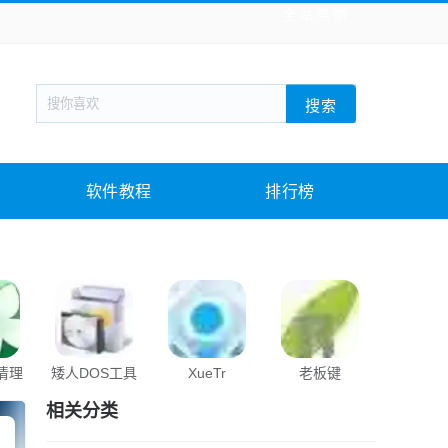
全站导航
新闻阅读
旅游出行
生活实用
社交聊天
搜索
战棋游戏
枪战射击
模拟经营
益智休闲
教育教学
游戏娱乐
系统软件
素材下载
软件教程
排行榜
s清理
矮人DOS工具
XueTr
老板键
EasyU
箱
相关分类