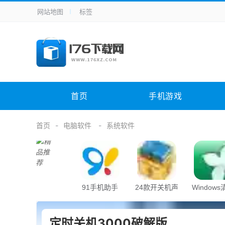
网站地图
标签
全站导航
手机应用
主题美化
其它应用
商
手机游戏
体育竞技
其它游戏
冒
电脑软件
其它类别
图形软件
安
首页
手机游戏
应用教程
手游攻略
未分类
综
首页
电脑软件
系统软件
91手机助手
24款开关机声
Window
音
助手
定时关机3000破解版