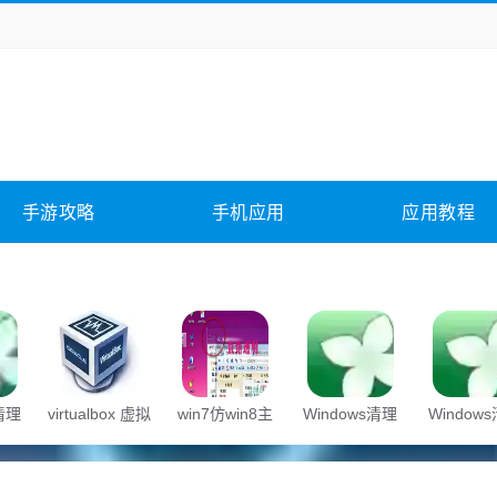
务办公
媒体影音
学习教育
拍照美颜
险解谜
动作游戏
卡牌游戏
回合网游
全相关
应用软件
影音软件
插件下载
手游攻略
手机应用
应用教程
合其它
软件教程
s清理
virtualbox 虚拟
win7仿win8主
Windows清理
Window
机
题
助手
助手