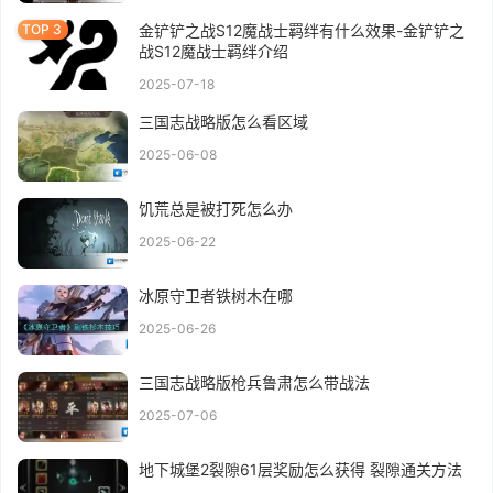
金铲铲之战S12魔战士羁绊有什么效果-金铲铲之
战S12魔战士羁绊介绍
2025-07-18
三国志战略版怎么看区域
2025-06-08
饥荒总是被打死怎么办
2025-06-22
冰原守卫者铁树木在哪
2025-06-26
三国志战略版枪兵鲁肃怎么带战法
2025-07-06
地下城堡2裂隙61层奖励怎么获得 裂隙通关方法