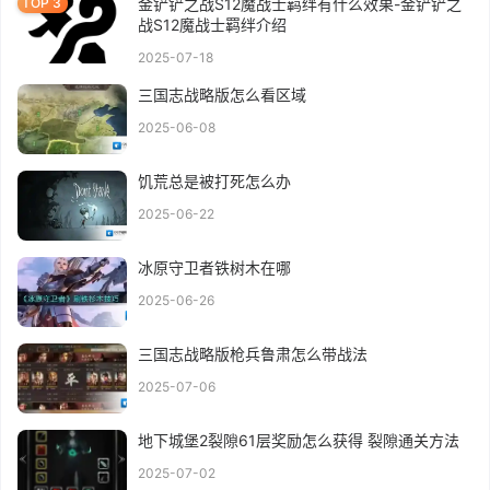
金铲铲之战S12魔战士羁绊有什么效果-金铲铲之
战S12魔战士羁绊介绍
2025-07-18
三国志战略版怎么看区域
2025-06-08
饥荒总是被打死怎么办
2025-06-22
冰原守卫者铁树木在哪
2025-06-26
三国志战略版枪兵鲁肃怎么带战法
2025-07-06
地下城堡2裂隙61层奖励怎么获得 裂隙通关方法
2025-07-02