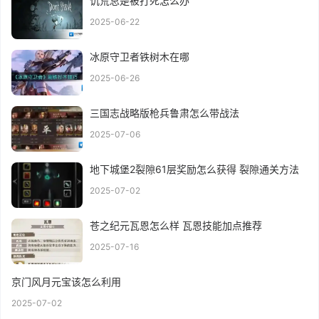
饥荒总是被打死怎么办
2025-06-22
冰原守卫者铁树木在哪
2025-06-26
三国志战略版枪兵鲁肃怎么带战法
2025-07-06
地下城堡2裂隙61层奖励怎么获得 裂隙通关方法
2025-07-02
苍之纪元瓦恩怎么样 瓦恩技能加点推荐
2025-07-16
京门风月元宝该怎么利用
2025-07-02