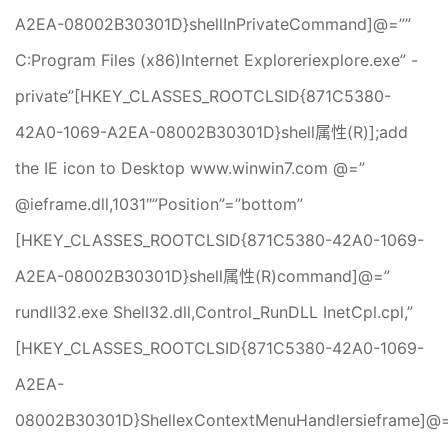
A2EA-08002B30301D}shellInPrivateCommand]@=””
C:Program Files (x86)Internet Exploreriexplore.exe” -
private”[HKEY_CLASSES_ROOTCLSID{871C5380-
42A0-1069-A2EA-08002B30301D}shell属性(R)];add
the IE icon to Desktop www.winwin7.com @=”
@ieframe.dll,1031″”Position”=”bottom”
[HKEY_CLASSES_ROOTCLSID{871C5380-42A0-1069-
A2EA-08002B30301D}shell属性(R)command]@=”
rundll32.exe Shell32.dll,Control_RunDLL InetCpl.cpl,”
[HKEY_CLASSES_ROOTCLSID{871C5380-42A0-1069-
A2EA-
08002B30301D}ShellexContextMenuHandlersieframe]@