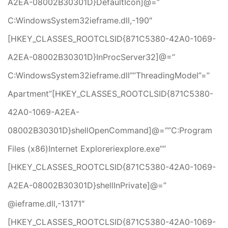
A2EA-08002B30301D}DefaultIcon]@=”
C:WindowsSystem32ieframe.dll,-190″
[HKEY_CLASSES_ROOTCLSID{871C5380-42A0-1069-
A2EA-08002B30301D}InProcServer32]@=”
C:WindowsSystem32ieframe.dll””ThreadingModel”=”
Apartment”[HKEY_CLASSES_ROOTCLSID{871C5380-
42A0-1069-A2EA-
08002B30301D}shellOpenCommand]@=””C:Program
Files (x86)Internet Exploreriexplore.exe””
[HKEY_CLASSES_ROOTCLSID{871C5380-42A0-1069-
A2EA-08002B30301D}shellInPrivate]@=”
@ieframe.dll,-13171″
[HKEY_CLASSES_ROOTCLSID{871C5380-42A0-1069-