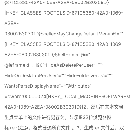
{871C5380-42A0-1069-A2EA-08002B30309D}”
[HKEY_CLASSES_ROOTCLSID{871C5380-42A0-1069-
A2EA-
08002B30301D}ShellexMayChangeDefaultMenu]@=””
[HKEY_CLASSES_ROOTCLSID{871C5380-42A0-1069-
A2EA-08002B30301D}ShellFolder]@=”
@ieframe.dll,-190″”HideAsDeletePerUser”=”””
HideOnDesktopPerUser”=”””HideFolderVerbs”=”””
WantsParseDisplayName”=”””Attributes”
=dword:00000024[HKEY_LOCAL_MACHINESOFTWAREMicr
42A0-1069-A2EA-08002B30301D}]2、然后在文本文档
里点菜单上的文件进行另存为，显示IE32位浏览器图
标.reg(注意，格式要选所有文件)。3、生成reg文件后，双