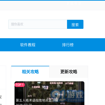
全站导航
新闻阅读
旅游出行
生活实用
社交聊天
搜索
战棋游戏
枪战射击
模拟经营
益智休闲
教育教学
游戏娱乐
系统软件
素材下载
软件教程
排行榜
相关攻略
更新攻略
家
第五人格术语指南地点篇详解
2026-07-21