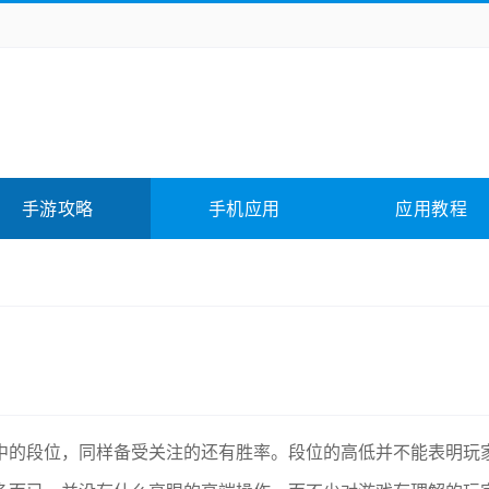
务办公
媒体影音
学习教育
拍照美颜
险解谜
动作游戏
卡牌游戏
回合网游
全相关
应用软件
影音软件
插件下载
手游攻略
手机应用
应用教程
合其它
软件教程
中的段位，同样备受关注的还有胜率。段位的高低并不能表明玩