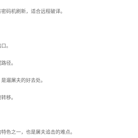
有密码机刷新，适合远程破译。
出口。
藏路径。
，是遛屠夫的好去处。
速转移。
的特色之一，也是屠夫追击的难点。