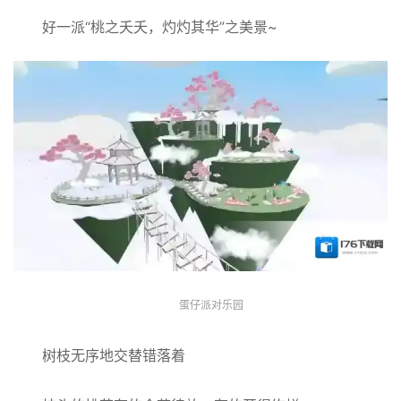
好一派“桃之夭夭，灼灼其华”之美景~
蛋仔派对乐园
树枝无序地交替错落着