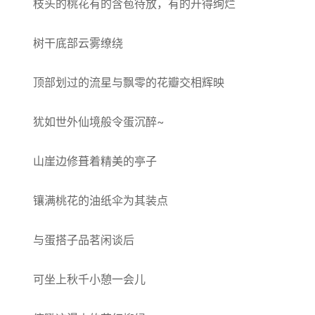
枝头的桃花有的含苞待放，有的开得绚烂
树干底部云雾缭绕
顶部划过的流星与飘零的花瓣交相辉映
犹如世外仙境般令蛋沉醉~
山崖边修葺着精美的亭子
镶满桃花的油纸伞为其装点
与蛋搭子品茗闲谈后
可坐上秋千小憩一会儿