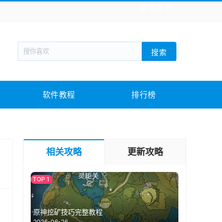
全站导航
新闻阅读
旅游出行
生活实用
社交聊天
搜索
战棋游戏
枪战射击
模拟经营
益智休闲
教育教学
游戏娱乐
系统软件
素材下载
软件教程
排行榜
相关攻略
更新攻略
原神挖矿技巧完整教程
2026-06-26