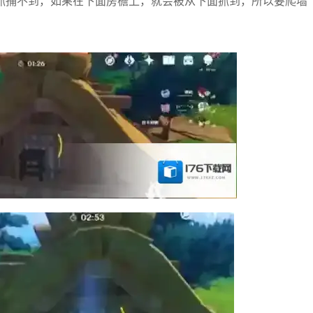
抓捕不到，如果在下面房檐上，就会被从下面抓到，所以要爬墙