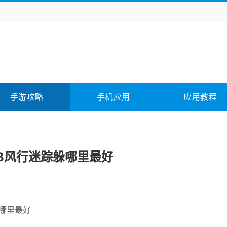
务办公
媒体影音
学习教育
拍照美颜
险解谜
动作游戏
卡牌游戏
回合网游
全相关
应用软件
影音软件
插件下载
手游攻略
手机应用
应用教程
合其它
软件教程
.3风行迷踪躲哪里最好
躲哪里最好