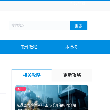
全站导航
新闻阅读
旅游出行
生活实用
社交聊天
搜索
战棋游戏
枪战射击
模拟经营
益智休闲
教育教学
游戏娱乐
系统软件
素材下载
软件教程
排行榜
相关攻略
更新攻略
光遇圣岛季怎么开 圣岛季开始时间介绍
2026-03-06