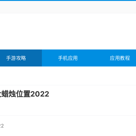
务办公
媒体影音
学习教育
拍照美颜
险解谜
动作游戏
卡牌游戏
回合网游
全相关
应用软件
影音软件
插件下载
手游攻略
手机应用
应用教程
合其它
软件教程
大蜡烛位置2022
22