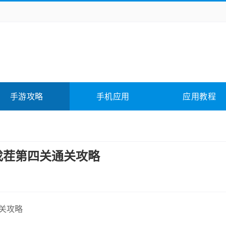
务办公
媒体影音
学习教育
拍照美颜
险解谜
动作游戏
卡牌游戏
回合网游
全相关
应用软件
影音软件
插件下载
手游攻略
手机应用
应用教程
合其它
软件教程
找茬第四关通关攻略
关攻略