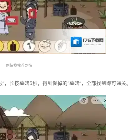
剧情找找茬剧情
服”，长按墓碑5秒，得到倒掉的“墓碑”，全部找到即可通关。