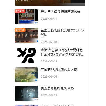
光明与黑暗诸神遗产怎么玩
2025-06-14
三国志战略版枪兵鲁肃怎么带
战法
2025-07-06
金铲铲之战S12魔战士羁绊有
什么效果-金铲铲之战S12魔战
士羁绊介绍
2025-07-18
三国志战略版怎么看区域
2025-06-08
饥荒总是被打死怎么办
2025-06-22