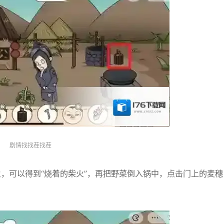
剧情找找茬找茬
，可以得到“烧着的柴火”，再把野菜倒入锅中，点击门上的麦穗