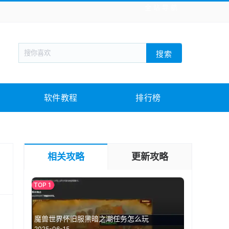
全站导航
新闻阅读
旅游出行
生活实用
社交聊天
搜索
战棋游戏
枪战射击
模拟经营
益智休闲
教育教学
游戏娱乐
系统软件
素材下载
软件教程
排行榜
相关攻略
更新攻略
魔兽世界怀旧服黑暗之潮任务怎么玩
2025-06-15