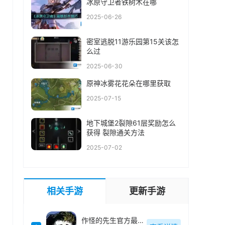
冰原守卫者铁树木在哪
2025-06-26
密室逃脱11游乐园第15关该怎
么过
2025-06-30
原神冰雾花花朵在哪里获取
2025-07-15
地下城堡2裂隙61层奖励怎么
获得 裂隙通关方法
2025-07-02
相关手游
更新手游
作怪的先生官方最新版