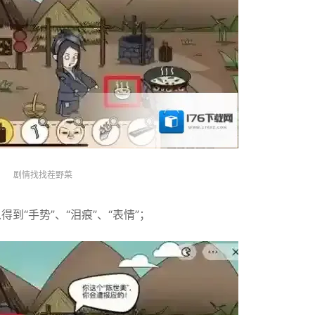
剧情找找茬野菜
到“手势”、“泪痕”、“表情”；