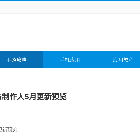
务办公
媒体影音
学习教育
拍照美颜
险解谜
动作游戏
卡牌游戏
回合网游
全相关
应用软件
影音软件
插件下载
手游攻略
手机应用
应用教程
合其它
软件教程
与制作人5月更新预览
更新预览