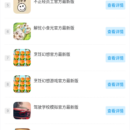
不正经员工官方最新版
查看详情
5
解忧小食光官方最新版
查看详情
6
烹饪幻想官方最新版
查看详情
7
烹饪幻想游戏官方最新版
查看详情
8
驾驶学校模拟官方最新版
查看详情
9