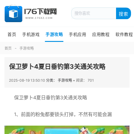
搜索
首页
手机游戏
手游攻略
手机应用
应用教程
软件教程
首页
手游攻略
保卫萝卜4夏日垂钓第3关通关攻略
2025-08-19 13:50:10
分类： 手游攻略
•
阅读： 701
保卫萝卜4夏日垂钓第3关通关攻略
1、前面的粉兔都要锁头打掉，不然有可能会漏