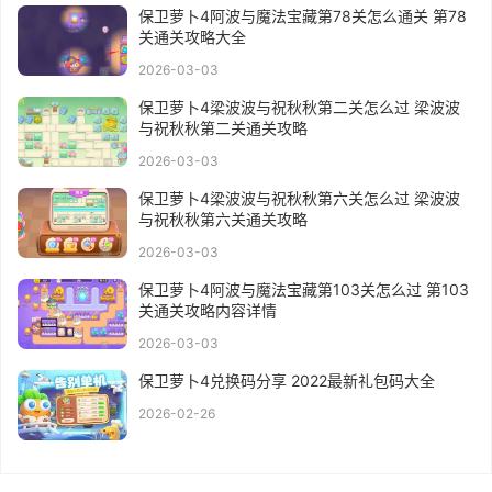
保卫萝卜4阿波与魔法宝藏第78关怎么通关 第78
关通关攻略大全
2026-03-03
保卫萝卜4梁波波与祝秋秋第二关怎么过 梁波波
与祝秋秋第二关通关攻略
2026-03-03
保卫萝卜4梁波波与祝秋秋第六关怎么过 梁波波
与祝秋秋第六关通关攻略
2026-03-03
保卫萝卜4阿波与魔法宝藏第103关怎么过 第103
关通关攻略内容详情
2026-03-03
保卫萝卜4兑换码分享 2022最新礼包码大全
2026-02-26