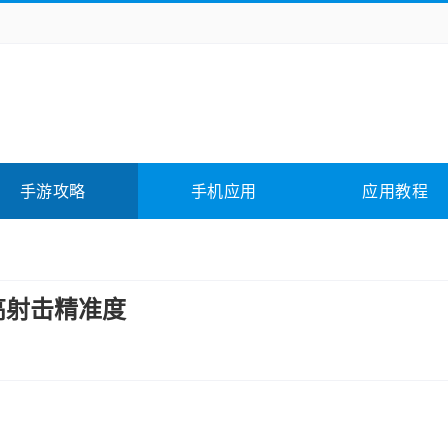
务办公
媒体影音
学习教育
拍照美颜
险解谜
动作游戏
卡牌游戏
回合网游
全相关
应用软件
影音软件
插件下载
手游攻略
手机应用
应用教程
合其它
软件教程
高射击精准度