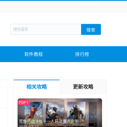
全站导航
新闻阅读
旅游出行
生活实用
社交聊天
搜索
战棋游戏
枪战射击
模拟经营
益智休闲
教育教学
游戏娱乐
系统软件
素材下载
软件教程
排行榜
相关攻略
更新攻略
荒野行动决胜十一人玩法要点说明
2026-07-17