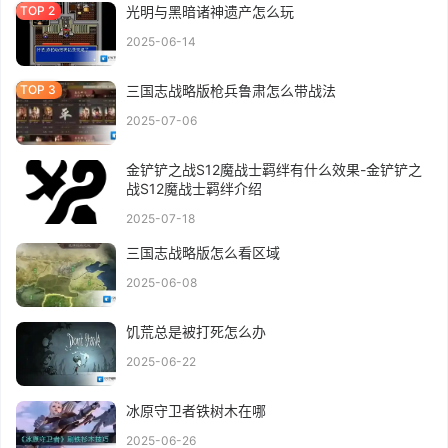
光明与黑暗诸神遗产怎么玩
2025-06-14
三国志战略版枪兵鲁肃怎么带战法
2025-07-06
金铲铲之战S12魔战士羁绊有什么效果-金铲铲之
战S12魔战士羁绊介绍
2025-07-18
三国志战略版怎么看区域
2025-06-08
饥荒总是被打死怎么办
2025-06-22
冰原守卫者铁树木在哪
2025-06-26