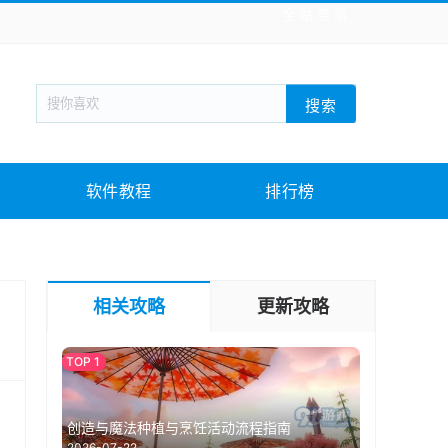
全站导航
新闻阅读
旅游出行
生活实用
社交聊天
搜索
战棋游戏
枪战射击
模拟经营
益智休闲
教育教学
游戏娱乐
系统软件
素材下载
软件教程
排行榜
相关攻略
更新攻略
创造与魔法种植与烹饪活动流程指南
2026-07-22