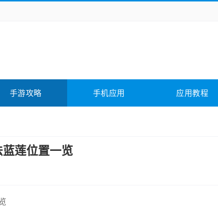
务办公
媒体影音
学习教育
拍照美颜
险解谜
动作游戏
卡牌游戏
回合网游
全相关
应用软件
影音软件
插件下载
手游攻略
手机应用
应用教程
合其它
软件教程
法蓝莲位置一览
览