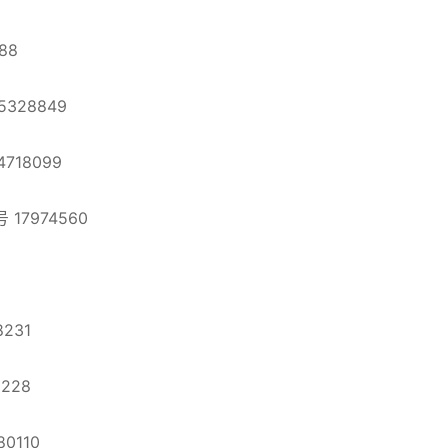
88
328849
18099
17974560
231
228
0110