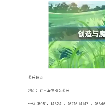
蓝莲位置
地点：春日海岸-5朵蓝莲
坐标:(5061，14324) 、(5715,14147) 、(5345