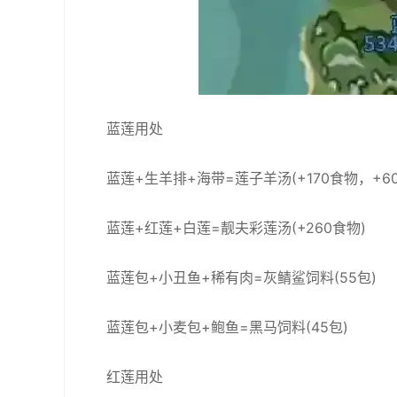
蓝莲用处
蓝莲+生羊排+海带=莲子羊汤(+170食物，+6
蓝莲+红莲+白莲=靓夫彩莲汤(+260食物)
蓝莲包+小丑鱼+稀有肉=灰鲭鲨饲料(55包)
蓝莲包+小麦包+鲍鱼=黑马饲料(45包)
红莲用处