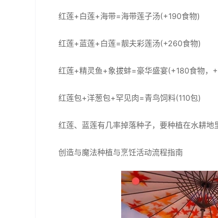
红莲+白莲+海带=海带莲子汤(+190食物)
红莲+蓝莲+白莲=靓夫彩莲汤(+260食物)
红莲+精灵鱼+象拔蚌=豪华盛宴(+180食物，+1
红莲包+洋葱包+罕见肉=青鸟饲料(110包)
红莲、蓝莲有几率掉落种子，要种植在水耕地
创造与魔法种植与烹饪活动流程指南