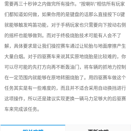
需要再三十秒钟之内做完所有操作。“按喇叭”相信所有玩家
们都知道如何做，如果你用的是键盘的话那么直接按下G键
就能够触发鸣笛功能，对于手柄玩家也只需要向下按动右侧
的摇杆也能够做到。而对于终极烧胎技术可能有人会不了
解，具体要求是让我们操控赛车通过让轮胎与地面摩擦产生
大量白烟。对于四驱赛车来说其实原地烧胎是比较难的，你
可以尽可能的先打方向再不断轰油门，将车辆的抓地力控制
在一定范围内就能够在原地转圈烧胎了。用四驱赛车做这个
任务其实是有一些难度的，而且并不适合采用自动换挡进行
这项操作，所以还是建议实现更换一辆马力足够大的后驱赛
车来完成该任务。