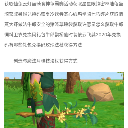
获取仙兔云灯坐骑食神争霸赛活动获取星星眼镜密林陆龟坐
骑获取暑假兑换码盛夏冷饮券寄心纸鹤坐骑七巧碎片获取清
蒸大虾做法牛郎安全的猪笼草睡袋获取许愿星怎么获取牛郎
饲料卫衣兑换码礼包牛郎鹊桥仙时装依云飞鹊2020年兑换
码有哪些礼包兑换码玫瑰法杖获得方法
创造与魔法月桂枝法杖获得方式