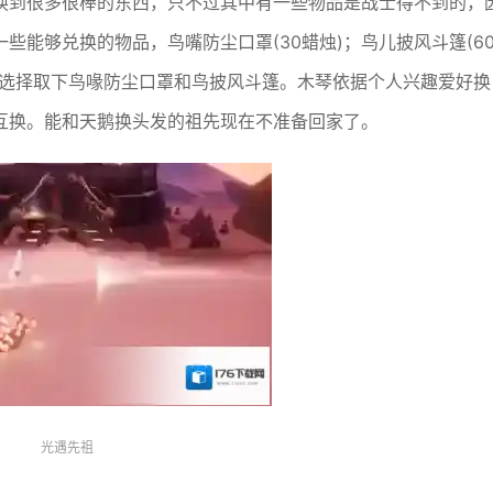
换到很多很棒的东西，只不过其中有一些物品是战士得不到的，
能够兑换的物品，鸟嘴防尘口罩(30蜡烛)；鸟儿披风斗篷(6
优先选择取下鸟喙防尘口罩和鸟披风斗篷。木琴依据个人兴趣爱好换
互换。能和天鹅换头发的祖先现在不准备回家了。
光遇先祖