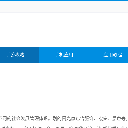
务办公
媒体影音
学习教育
拍照美颜
险解谜
动作游戏
卡牌游戏
回合网游
全相关
应用软件
影音软件
插件下载
手游攻略
手机应用
应用教程
合其它
软件教程
不同的社会发展管理体系。别的闪光点包含服饰、搜集、景色等