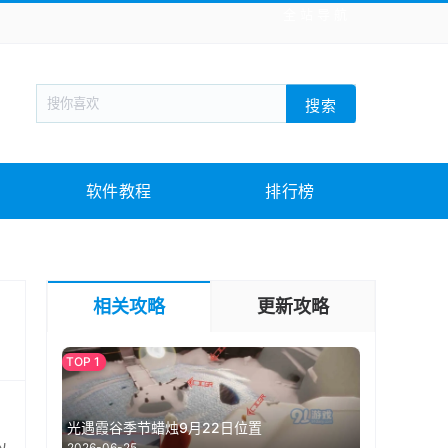
全站导航
新闻阅读
旅游出行
生活实用
社交聊天
搜索
战棋游戏
枪战射击
模拟经营
益智休闲
教育教学
游戏娱乐
系统软件
素材下载
软件教程
排行榜
相关攻略
更新攻略
。
光遇霞谷季节蜡烛9月22日位置
2026-06-25