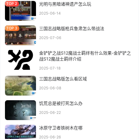
光明与黑暗诸神遗产怎么玩
2025-06-14
三国志战略版枪兵鲁肃怎么带战法
2025-07-06
金铲铲之战S12魔战士羁绊有什么效果-金铲铲之
战S12魔战士羁绊介绍
2025-07-18
三国志战略版怎么看区域
2025-06-08
饥荒总是被打死怎么办
2025-06-22
冰原守卫者铁树木在哪
2025-06-26