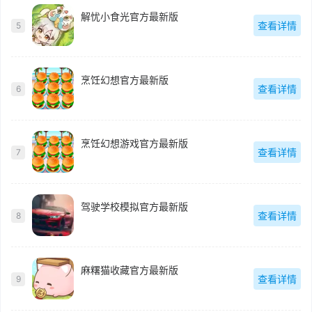
解忧小食光官方最新版
查看详情
5
烹饪幻想官方最新版
查看详情
6
烹饪幻想游戏官方最新版
查看详情
7
驾驶学校模拟官方最新版
查看详情
8
麻糬猫收藏官方最新版
查看详情
9