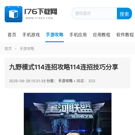
搜索
首页
手机游戏
手游攻略
手机应用
应用教程
软件教程
首页
手游攻略
九野模式114连招攻略114连招技巧分享
2025-06-28 15:31:38
分类： 手游攻略
•
阅读： 323