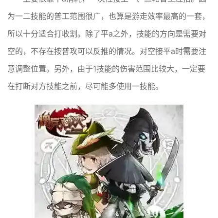
为一二技能的普工范围很广，也算是游走效率最高的一套，
所以十分适合打收割。除了平a之外，技能的方向是需要对
空的，不存在按普攻可以反推的情况。对空接平a时需要注
意调整位置。另外，由于1技能的伤害范围比较大，一定要
在打断对方技能之前，尽可能多使用一技能。