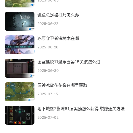
2025-06-08
饥荒总是被打死怎么办
2025-06-22
冰原守卫者铁树木在哪
2025-06-26
密室逃脱11游乐园第15关该怎么过
2025-06-30
原神冰雾花花朵在哪里获取
2025-07-15
地下城堡2裂隙61层奖励怎么获得 裂隙通关方法
2025-07-02