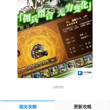
九野连招
相关攻略
更新攻略