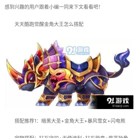
感到兴趣的用户跟着小编一同来下文看看吧！
天天酷跑觉醒金角大王怎么搭配
搭配推荐1：暗黑大圣+金角大王+暴风雪女+闪电熊
宝物搭配：钻石守护+天使波利+钻石勋章+紫芒独角