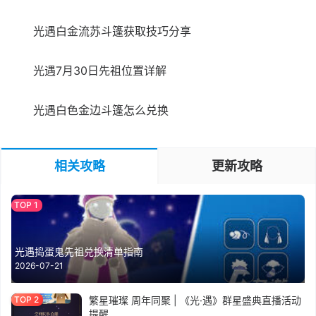
光遇白金流苏斗篷获取技巧分享
光遇7月30日先祖位置详解
光遇白色金边斗篷怎么兑换
相关攻略
更新攻略
光遇捣蛋鬼先祖兑换清单指南
2026-07-21
繁星璀璨 周年同聚 | 《光·遇》群星盛典直播活动
提醒