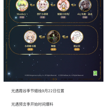
光遇霞谷季节蜡烛9月22日位置
光遇预言季开始时间爆料