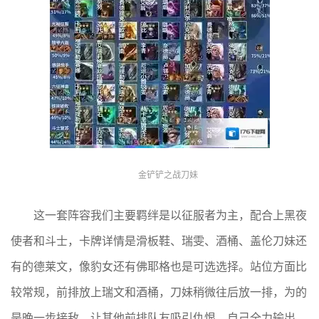
金铲铲之战刀妹
这一套阵容我们主要羁绊是以征服者为主，配合上黑夜
使者和斗士，卡牌详情是滑板鞋、瑞雯、酒桶、盖伦刀妹还
有的德莱文，像豹女还有佛耶格也是可选选择。站位方面比
较常规，前排放上瑞文和酒桶，刀妹稍微往后放一排，为的
是晚一步接敌，让其他前排队友吸引仇恨，自己全力输出，