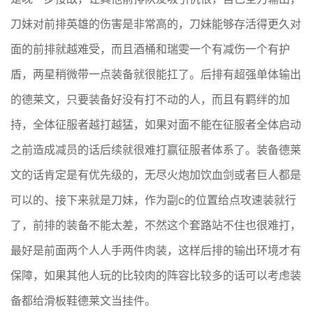
刀妹对前排英雄的伤害是非常高的，刀妹能够存活得更久对
面的前排就越难受，而且酒桶和瑞雯一个有减伤一个有护
盾，两星稍微带一点装备就很能扛了。后排有超强单体输出
的德莱文，只要装备好没有打不动的人，而且有羁绊的加
持，全体征服者越打越猛，如果对面不能在征服者全体启动
之前造成减员的话后续就很难打赢征服者体系了。装备德莱
文的话肯定是有优先级的，无尽火炮加饮血剑或者巨人都是
可以的、接下来就是刀妹，作为副c的位置给点攻速装就行
了，前排的装备不能太差，不然这个套路站不住也很难打，
最好是前面两个人人手两件肉装，这样后排的输出环境才有
保障，如果其他人玩的比较肉的阵容比较多的话可以考虑装
备都给滑板鞋德莱文当挂件。