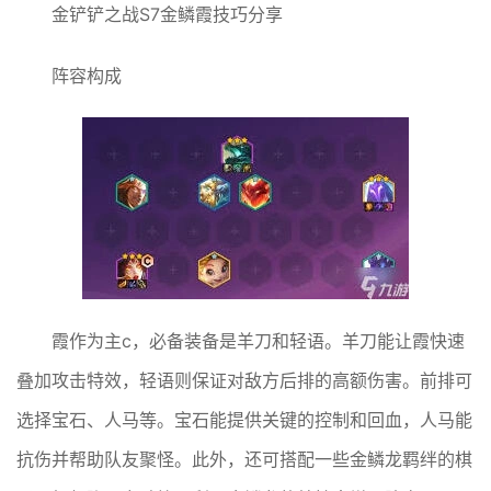
金铲铲之战S7金鳞霞技巧分享
阵容构成
霞作为主c，必备装备是羊刀和轻语。羊刀能让霞快速
叠加攻击特效，轻语则保证对敌方后排的高额伤害。前排可
选择宝石、人马等。宝石能提供关键的控制和回血，人马能
抗伤并帮助队友聚怪。此外，还可搭配一些金鳞龙羁绊的棋