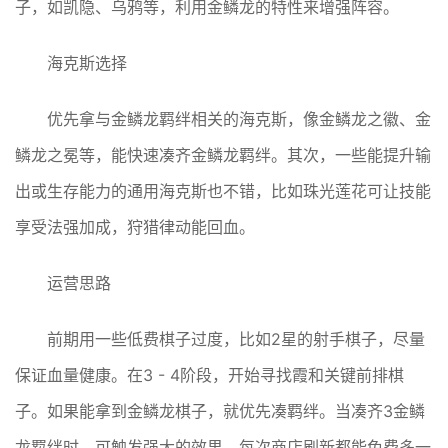
子，如凯隐、乌鸦等，利用金鳞龙的特性来增强阵容。
海克斯选择
优先拿与金鳞龙羁绊相关的海克斯，像金鳞龙之徽、金
鳞龙之冕等，能快速凑齐金鳞龙羁绊。其次，一些能提升输
出或生存能力的通用海克斯也不错，比如珠光莲花可让技能
享受法强加成，狩猎律动能回血。
运营思路
前期用一些低费棋子过度，比如2星的射手棋子，尽量
保证血量健康。在3 - 4阶段，开始寻找霞和关键前排棋
子。如果能拿到金鳞龙棋子，就优先凑羁绊。当凑齐3金鳞
龙羁绊时，可触发强大的效果，每次商店刷新都能免费多一