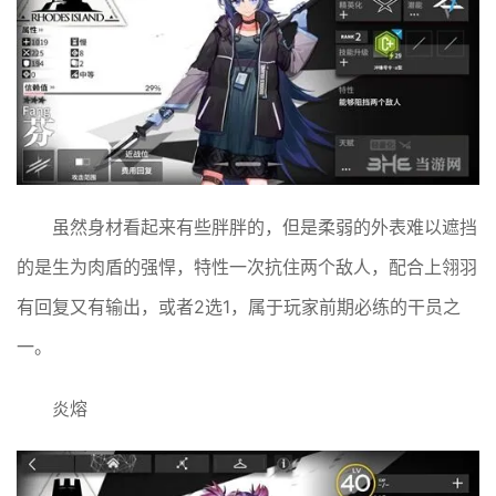
虽然身材看起来有些胖胖的，但是柔弱的外表难以遮挡
的是生为肉盾的强悍，特性一次抗住两个敌人，配合上翎羽
有回复又有输出，或者2选1，属于玩家前期必练的干员之
一。
炎熔