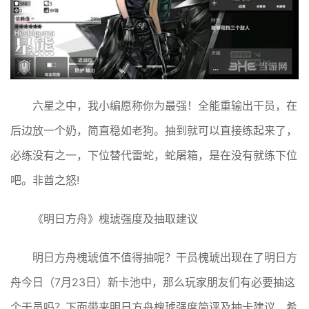
六星之中，我小编愿称你为最强！全能重输出干员，在
后边放一个奶，简直稳如老狗。抽到就可以直接练起来了，
必练没有之一，下位替代雷蛇，蛇屠箱，是在没有就练下位
吧。非酋之怒!
《明日方舟》槐琥强度及抽取建议
明日方舟槐琥值不值得抽呢？干员槐琥出现在了明日方
舟今日（7月23日）新卡池中，那么玩家朋友们有必要抽这
个干员吗？下面带来明日方舟槐琥强度简评及抽卡建议，希