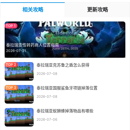
相关攻略
更新攻略
泰拉瑞亚性转药商人位置指南
2026-07-21
泰拉瑞亚克苏鲁之盾怎么获得
2026-07-08
泰拉瑞亚国服鲨鱼牙项链掉落位置
2026-07-08
泰拉瑞亚蚁狮蜂掉落物品有哪些
2026-07-06