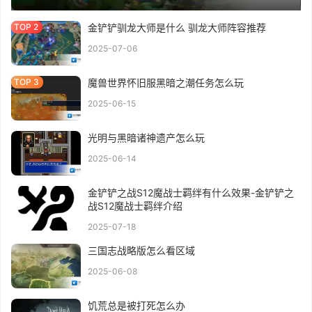
金铲铲驯龙大师是什么 驯龙大师阵容推荐
2025-07-06
魔兽世界怀旧服黑暗之潮任务怎么玩
2025-06-15
光明与黑暗诸神遗产怎么玩
2025-06-14
金铲铲之战S12魔战士羁绊有什么效果-金铲铲之
战S12魔战士羁绊介绍
2025-07-18
三国志战略版怎么看区域
2025-06-08
饥荒总是被打死怎么办