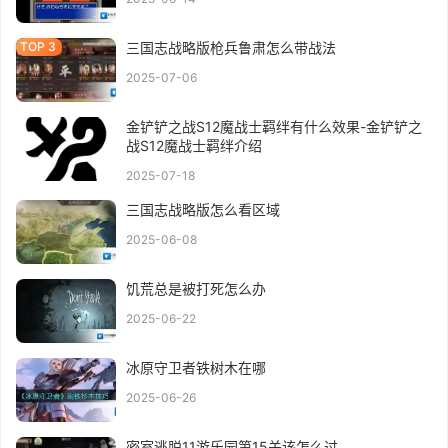
三国志战略版枪兵鲁肃怎么带战法
2025-07-06
金铲铲之战S12魔战士羁绊有什么效果-金铲铲之
战S12魔战士羁绊介绍
2025-07-18
三国志战略版怎么看区域
2025-06-08
饥荒总是被打死怎么办
2025-06-22
冰原守卫者铁树木在哪
2025-06-26
密室逃脱11游乐园第15关该怎么过