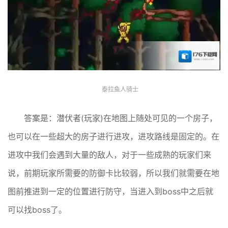
泰拉鱼人骑士
答案是：潜伏者(玩家)在地图上随处可见的一个房子，
也可以在一些超大的房子进行进攻，进攻路线是固定的。在
进攻中我们会遇到大量的敌人，对于一些成熟的玩家们来
说，前期玩家所需要的防御卡比较弱，所以我们就需要在地
图前推进到一定的位置进行防守，当进入到boss中之后就
可以找boss了。