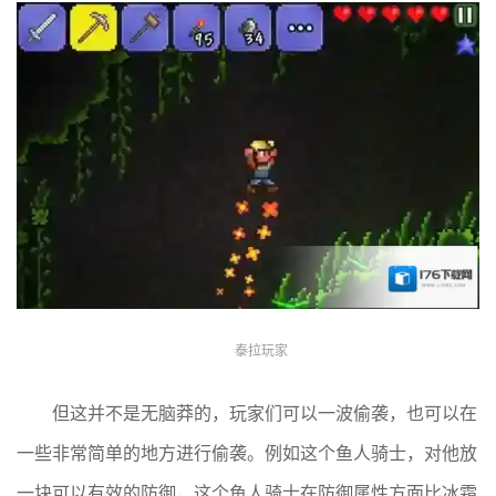
泰拉玩家
但这并不是无脑莽的，玩家们可以一波偷袭，也可以在
一些非常简单的地方进行偷袭。例如这个鱼人骑士，对他放
一块可以有效的防御，这个鱼人骑士在防御属性方面比冰霜