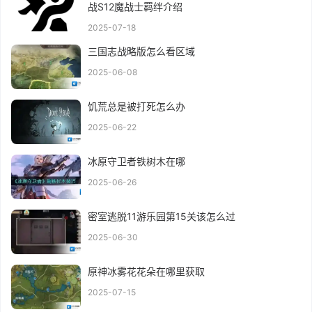
战S12魔战士羁绊介绍
2025-07-18
三国志战略版怎么看区域
2025-06-08
饥荒总是被打死怎么办
2025-06-22
冰原守卫者铁树木在哪
2025-06-26
密室逃脱11游乐园第15关该怎么过
2025-06-30
原神冰雾花花朵在哪里获取
2025-07-15