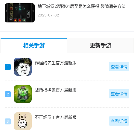
地下城堡2裂隙61层奖励怎么获得 裂隙通关方法
2025-07-02
相关手游
更新手游
作怪的先生官方最新版
查看详情
1
战场指挥家官方最新版
查看详情
2
不正经员工官方最新版
查看详情
3