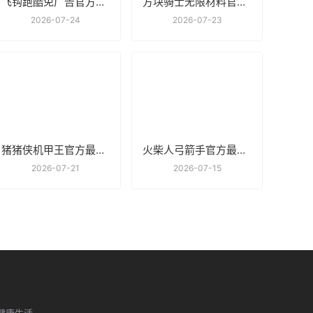
飞钩跑酷免广告官方最新版
方块骑士无限材料官方最新版
2026-07-24
2026-07-23
猪猪侠机甲王官方最新版
火柴人弓箭手官方最新版
2026-07-21
2026-07-15