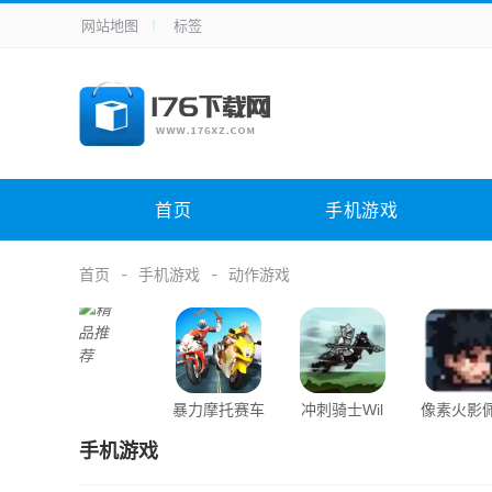
网站地图
标签
全站导航
手机应用
主题美化
其它应用
商
手机游戏
体育竞技
其它游戏
冒
电脑软件
其它类别
图形软件
安
首页
手机游戏
应用教程
手游攻略
未分类
综
首页
手机游戏
动作游戏
暴力摩托赛车
冲刺骑士Wil
像素火影
模拟器
Knight
天道
手机游戏