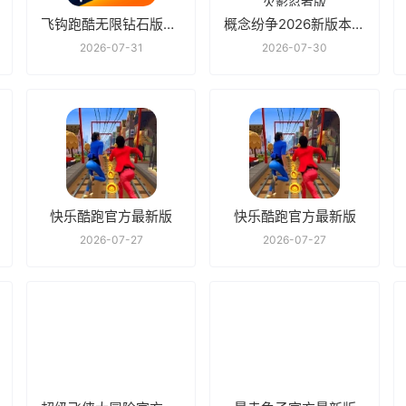
飞钩跑酷无限钻石版官方最新版
概念纷争2026新版本火影忍者版
2026-07-31
2026-07-30
快乐酷跑官方最新版
快乐酷跑官方最新版
2026-07-27
2026-07-27