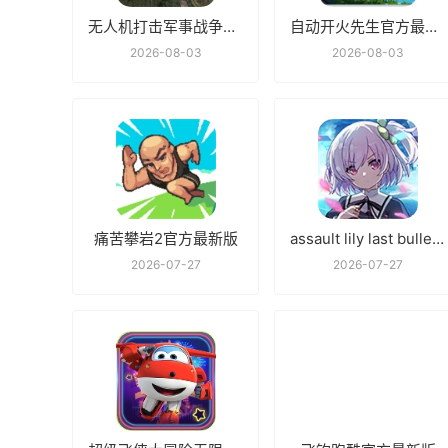
无人机打击军事战争3D官方最新版
自动开火先生官方最新版
2026-08-03
2026-08-03
痛苦攀岩2官方最新版
assault lily last bullet官方最新版
2026-07-27
2026-07-27