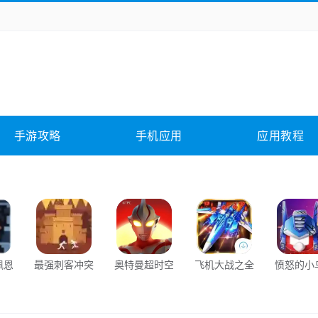
务办公
媒体影音
学习教育
拍照美颜
险解谜
动作游戏
卡牌游戏
回合网游
全相关
应用软件
影音软件
插件下载
手游攻略
手机应用
应用教程
合其它
软件教程
佩恩
最强刺客冲突
奥特曼超时空
飞机大战之全
愤怒的小
英雄
民雷电
形金