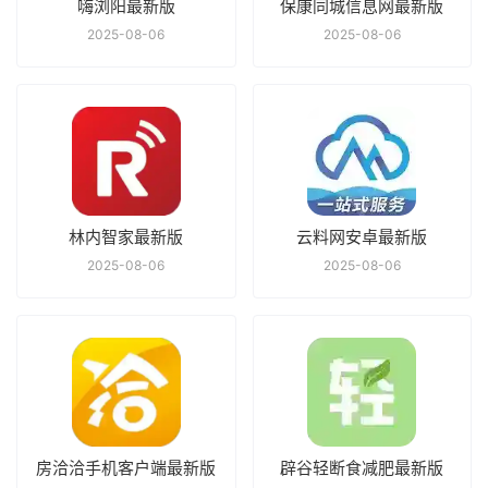
嗨浏阳最新版
保康同城信息网最新版
2025-08-06
2025-08-06
林内智家最新版
云料网安卓最新版
2025-08-06
2025-08-06
房洽洽手机客户端最新版
辟谷轻断食减肥最新版