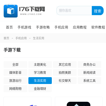
搜索
首页
手机游戏
手游攻略
手机应用
应用教程
软件教程
首页
手机应用
生活实用
手游下载
全部
主题美化
其它应用
商务办公
媒体影音
学习教育
拍照美颜
新闻阅读
旅游出行
生活实用
社交聊天
系统工具
网络购物
金融理财