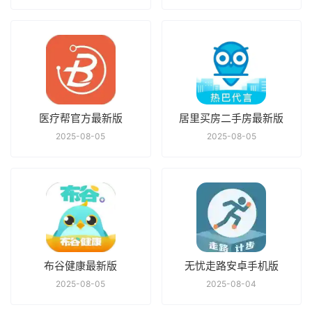
医疗帮官方最新版
居里买房二手房最新版
2025-08-05
2025-08-05
布谷健康最新版
无忧走路安卓手机版
2025-08-05
2025-08-04