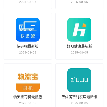
2025-08-05
2025-08-05
快运吧最新版
好呗健康最新版
2025-08-05
2025-08-05
物流宝司机最新版
智优居智能家居最新版
2025-08-05
2025-08-05