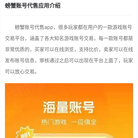
螃蟹账号代售应用介绍
螃蟹账号代售app，很多玩家都在用户的一款游戏账号
交易平台，涵盖了各大知名游戏账号交易，每一款账号都是
非常优质的，买家可以在线浏览，支持比价，卖家可以在线
发布账号信息，审核通过之后可以出现在平台上面了，玩家
可以放心交易。