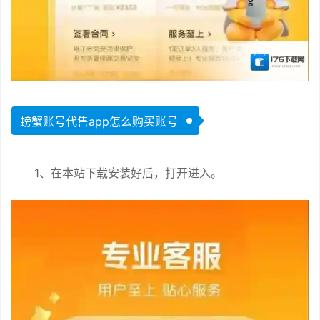
螃蟹账号代售app怎么购买账号
1、在本站下载安装好后，打开进入。