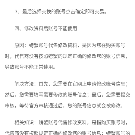
3、最后选择交换的账号点击确定即可交易。
四、修改资料后账号不能使用
原因：螃蟹账号代售修改资料，是因为您在购买账号
时，代售商没有按照螃蟹的规定正确的修改您的账号信息，
导致账号不能正常使用。
解决方法：首先，您需要在官网上申请修改账号信息；
然后，您需要填写需要修改的账号信息；最后，您需要提交
审核，等待官方审核通过后，您的账号信息就会被修改。
相关知识：螃蟹账号代售修改资料，是指购买账号时，
代售商没有按照规定正确的修改您的账号信息；螃蟹账号的