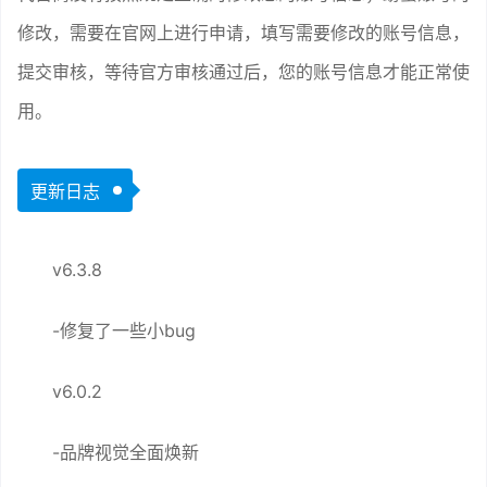
修改，需要在官网上进行申请，填写需要修改的账号信息，
提交审核，等待官方审核通过后，您的账号信息才能正常使
用。
更新日志
v6.3.8
-修复了一些小bug
v6.0.2
-品牌视觉全面焕新