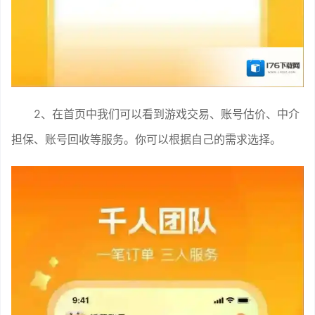
2、在首页中我们可以看到游戏交易、账号估价、中介
担保、账号回收等服务。你可以根据自己的需求选择。