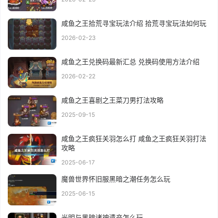
咸鱼之王拾荒寻宝玩法介绍 拾荒寻宝玩法如何玩
2026-02-23
咸鱼之王兑换码最新汇总 兑换码使用方法介绍
2026-02-22
咸鱼之王喜剧之王菜刀男打法攻略
2025-09-15
咸鱼之王疯狂关羽怎么打 咸鱼之王疯狂关羽打法
攻略
2025-06-17
魔兽世界怀旧服黑暗之潮任务怎么玩
2025-06-15
光明与黑暗诸神遗产怎么玩