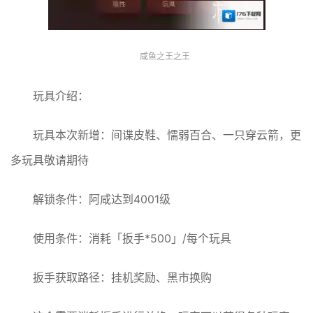
咸鱼之王之王
玩具介绍：
玩具本次新增：间谍皮鞋、懦弱百合、一只穿云箭，更
多玩具敬请期待
解锁条件：阿咸达到4001级
使用条件：消耗「扳手*500」/每个玩具
扳手获取路径：挂机奖励、黑市换购