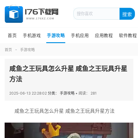
搜索
首页
手机游戏
手游攻略
手机应用
应用教程
软件教程
首页
手游攻略
咸鱼之王玩具怎么升星 咸鱼之王玩具升星
方法
2025-06-13 22:28:02
分类： 手游攻略
•
阅读： 281
咸鱼之王玩具怎么升星 咸鱼之王玩具升星方法