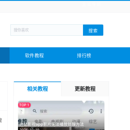
全站导航
新闻阅读
旅游出行
生活实用
社交聊天
搜索
战棋游戏
枪战射击
模拟经营
益智休闲
教育教学
游戏娱乐
系统软件
素材下载
软件教程
排行榜
相关教程
更新教程
搜
追忆影视app影片无法播放处理方法
2025-10-19