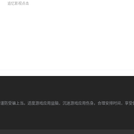
追忆影视点击
。
，谨防受骗上当。适度游戏应用益脑，沉迷游戏应用伤身。合理安排时间，享受