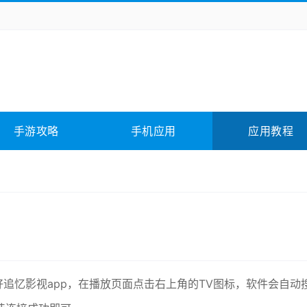
务办公
媒体影音
学习教育
拍照美颜
险解谜
动作游戏
卡牌游戏
回合网游
全相关
应用软件
影音软件
插件下载
手游攻略
手机应用
应用教程
合其它
软件教程
好追忆影视app，在播放页面点击右上角的TV图标，软件会自动