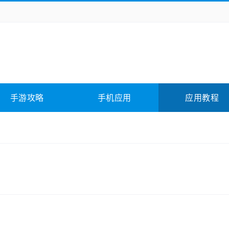
务办公
媒体影音
学习教育
拍照美颜
险解谜
动作游戏
卡牌游戏
回合网游
全相关
应用软件
影音软件
插件下载
手游攻略
手机应用
应用教程
合其它
软件教程