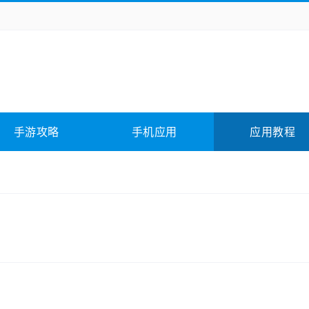
务办公
媒体影音
学习教育
拍照美颜
险解谜
动作游戏
卡牌游戏
回合网游
全相关
应用软件
影音软件
插件下载
手游攻略
手机应用
应用教程
合其它
软件教程